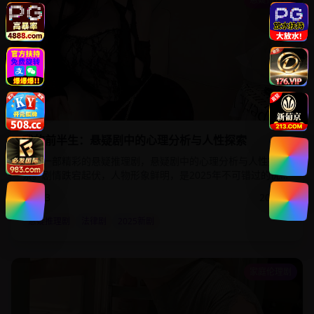
2:25:00
69.8
万
我的前半生：悬疑剧中的心理分析与人性探索
这是一部精彩的悬疑推理剧，悬疑剧中的心理分析与人性探
索。剧情跌宕起伏，人物形象鲜明，是2025年不可错过的优质
影视作品。该剧通过细腻的情感描写和精湛的演技，为观众呈
8.3
2025
年
现了一个真实而感人的故事世界。
悬疑推理剧
法律剧
2025新剧
家庭伦理剧