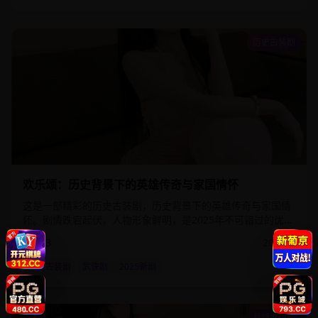
历史古装剧
1:20:00
61.7
万
欢乐颂：历史背景下的英雄传奇与家国情怀
这是一部精彩的历史古装剧，历史背景下的英雄传奇与家国情
怀。剧情跌宕起伏，人物形象鲜明，是2025年不可错过的优质
影视作品。该剧通过细腻的情感描写和精湛的演技，为观众呈
9.3
2025
年
现了一个真实而感人的故事世界。
历史古装剧
武侠剧
2025新剧
悬疑推理剧