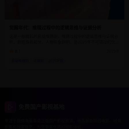
2:51:00
85.1
万
觉醒年代：推理过程中的逻辑思维与证据分析
这是一部精彩的悬疑推理剧，推理过程中的逻辑思维与证据分
析。剧情跌宕起伏，人物形象鲜明，是2025年不可错过的优质
影视作品。该剧通过细腻的情感描写和精湛的演技，为观众呈
8.1
2025
年
现了一个真实而感人的故事世界。
悬疑推理剧
法律剧
2025新剧
免费国产影视基地
专注于提供海量高清正版国产影视资源，涵盖最新院线电影、经典
剧集和独家综艺，为您带来优质的观影体验。